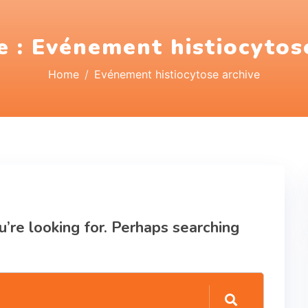
e :
Evénement histiocytos
Home
Evénement histiocytose archive
nd
u’re looking for. Perhaps searching