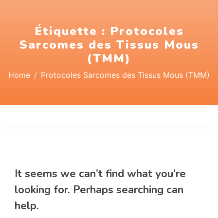
Étiquette :
Protocoles
Sarcomes des Tissus Mous
(TMM)
Home
Protocoles Sarcomes des Tissus Mous (TMM)
Nothing Found
It seems we can’t find what you’re
looking for. Perhaps searching can
help.