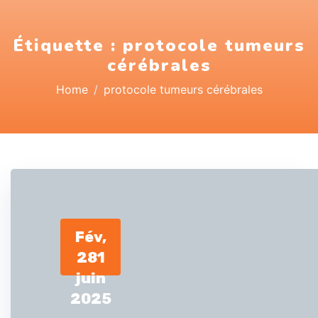
Étiquette :
protocole tumeurs
cérébrales
Home
protocole tumeurs cérébrales
Fév,
28
1
juin
2025