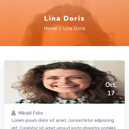
Lina Doris
Home
Lina Doris
Oct,
17
Mikaël Folio
Lorem ipsum dolor sit amet, consectetur adipiscing
elit. Curabitur sit amet urna id justo pharetra sodales